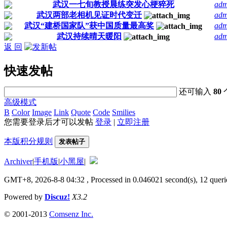
武汉一七旬教授晨练突发心梗猝死
adm
武汉两部老相机见证时代变迁
adm
武汉“建桥国家队”获中国质量最高奖
adm
武汉持续晴天暖阳
adm
返 回
快速发帖
还可输入
80
高级模式
B
Color
Image
Link
Quote
Code
Smilies
您需要登录后才可以发帖
登录
|
立即注册
本版积分规则
发表帖子
Archiver
|
手机版
|
小黑屋
|
GMT+8, 2026-8-8 04:32
, Processed in 0.046021 second(s), 12 querie
Powered by
Discuz!
X3.2
© 2001-2013
Comsenz Inc.