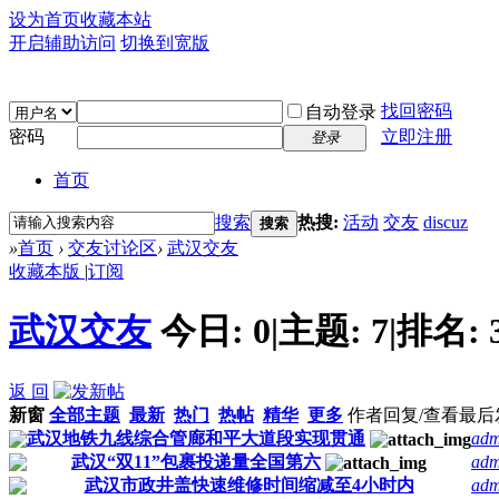
设为首页
收藏本站
开启辅助访问
切换到宽版
找回密码
自动登录
密码
立即注册
登录
首页
搜索
热搜:
活动
交友
discuz
搜索
»
首页
›
交友讨论区
›
武汉交友
收藏本版
|
订阅
武汉交友
今日:
0
|
主题:
7
|
排名:
返 回
新窗
全部主题
最新
热门
热帖
精华
更多
作者
回复/查看
最后
武汉地铁九线综合管廊和平大道段实现贯通
adm
武汉“双11”包裹投递量全国第六
adm
武汉市政井盖快速维修时间缩减至4小时内
adm