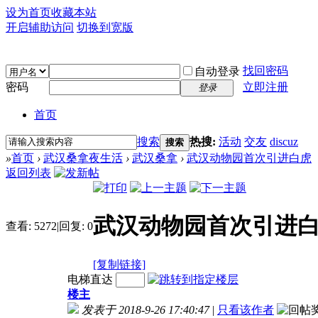
设为首页
收藏本站
开启辅助访问
切换到宽版
找回密码
自动登录
密码
立即注册
登录
首页
搜索
热搜:
活动
交友
discuz
搜索
»
首页
›
武汉桑拿夜生活
›
武汉桑拿
›
武汉动物园首次引进白虎
返回列表
武汉动物园首次引进
查看:
5272
|
回复:
0
[复制链接]
电梯直达
楼主
发表于 2018-9-26 17:40:47
|
只看该作者