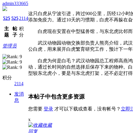
admin333665
这只白虎从宁波引进，跨过900公里，历经12小
525
525
2114
添加免疫力。通过10天的习惯期，白虎不再躲在
主
帖
积
白虎现在安置在中型猛兽馆，与东北虎比邻而居
题
子
分
武汉动物园动物交换部负责人熊亮介绍，武汉动物园
管理员
公白虎，用来展开白虎繁育研究工作，预计下一年
白虎为何是白毛？武汉动物园总工程师高燕鸿解
动，通过长时间的自然选择后保存下来的物种。白
型较东北虎小，要是与东北虎打架，还不必定打得
积分
2114
发消
本帖子中包含更多资源
息
您需要
登录
才可以下载或查看，没有帐号？
立即
x
收藏
回复