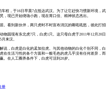
时的车程，于16日早晨7点抵达武汉。为了让它赶快习惯新环境
旮旯，现已开始绕场小跑，现在胃口佳、精神状态杰出。
。看到新伙伴，两只虎时不时宣布消沉的嘶吼吼怒，彼此打招
现有东北虎7只，白虎1只。这只母白虎于2011年12月20
5月来汉。
说，白虎是白化的孟加拉虎。与其他动物的白化个别不同，白
虎在生活习性的各个方面和一般毛色的虎几乎没有任何差异，而
赢。在人工圈养条件下，白虎可活到20岁。
注册