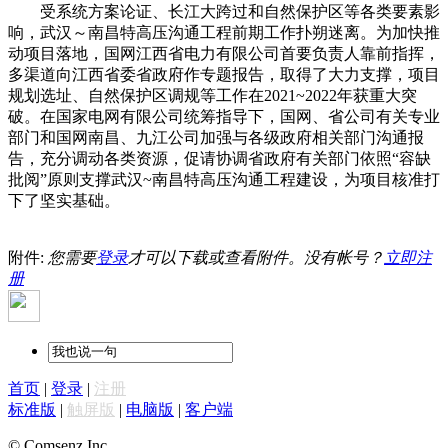
受系统方案论证、长江大跨过和自然保护区等各类要素影
响，武汉～南昌特高压沟通工程前期工作扑朔迷离。为加快推
动项目落地，国网江西省电力有限公司首要负责人靠前指挥，
多渠道向江西省委省政府作专题报告，取得了大力支撑，项目
规划选址、自然保护区调规等工作在2021~2022年获重大突
破。在国家电网有限公司统筹指导下，国网、省公司有关专业
部门和国网南昌、九江公司加强与各级政府相关部门沟通报
告，充分调动各类资源，促请协调省政府有关部门依照“容缺
批阅”原则支撑武汉~南昌特高压沟通工程建设，为项目核准打
下了坚实基础。
附件:
您需要
登录
才可以下载或查看附件。没有帐号？
立即注
册
首页
|
登录
|
注册
标准版
|
触屏版
|
电脑版
|
客户端
© Comsenz Inc.