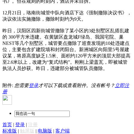
书》。但在规则的时刻内，酒店并未自拆。
12月21日，珞南街城管中队向酒店下达《强制撤除决议书》，
决议依法实施撤除，撤除时刻约为9天。
昨日，汉阳区四新街城管撤除了某小区的3处别墅区乱搭乱建
的 300平方米违建。在黄陂区盘龙城F绿岛、我国宅院、巢
NEST等几个别墅区，城管要点撤除了巡查发现的10处违建点
位，主要包含扩建院墙和封闭阳台。新洲城区向阳里5号屋建
议某，将原高度缺乏1.5米、面积约120平方米的顶层大部提高
至2.6米以上，改建为“复式结构”。刚刚上梁盖瓦，即被城管
执法人员抄获。昨日，违建部分被城管队员撤除。
附件:
您需要
登录
才可以下载或查看附件。没有帐号？
立即注
册
首页
|
登录
|
注册
标准版
|
触屏版
|
电脑版
|
客户端