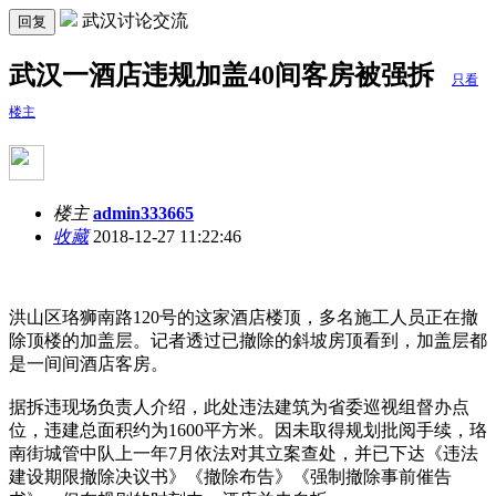
武汉讨论交流
回复
武汉一酒店违规加盖40间客房被强拆
只看
楼主
楼主
admin333665
收藏
2018-12-27 11:22:46
洪山区珞狮南路120号的这家酒店楼顶，多名施工人员正在撤
除顶楼的加盖层。记者透过已撤除的斜坡房顶看到，加盖层都
是一间间酒店客房。
据拆违现场负责人介绍，此处违法建筑为省委巡视组督办点
位，违建总面积约为1600平方米。因未取得规划批阅手续，珞
南街城管中队上一年7月依法对其立案查处，并已下达《违法
建设期限撤除决议书》《撤除布告》《强制撤除事前催告